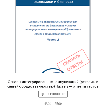
(Магистратура)
38.04.04 Государственное и муниципальное
управление 2,5 года (Магистратура)
Основы интегрированных коммуникаций (рекламы и
связей с общественностью) Часть 2 — ответы тестов
ЦЕНЫ СНИЖЕНЫ
Первоначальная
Текущая
450
₽
350
₽