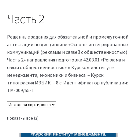
Магазин
Часть 2
Оферта
Решённые задания для обязательной и промежуточной
Политика конфиденциальности
аттестации по дисциплине «Основы интегрированных
коммуникаций (рекламы и связей с общественностью)
Студентам
Часть 2» направления подготовки 42.03.01 «Реклама и
связи с общественностью» в Курском институте
09.04.03 Прикладная информатика (2,5 года)
менеджмента, экономики и бизнеса. – Курск:
типография МЭБИК. – 8 с. Идентификатор публикации:
38.03.04 Государственное и муниципальное
ТМ-009/55-1
управление 3,5 года (Бакалавриат)
38.03.04 Государственное и муниципальное
Показаны все (2)
управление 5 лет
38.04.03 Управление персоналом 2,5 года