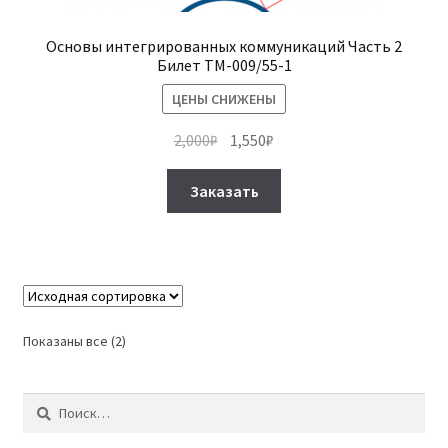
Основы интегрированных коммуникаций Часть 2
Билет ТМ-009/55-1
ЦЕНЫ СНИЖЕНЫ
Первоначальная
Текущая
2,000
₽
1,550
₽
цена
цена:
Этот
составляла
1,550₽.
Заказать
товар
2,000₽.
имеет
несколько
вариаций.
Опции
можно
Показаны все (2)
выбрать
на
Найти:
странице
товара.