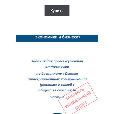
цена
цена:
составляла
350₽.
Купить
450₽.