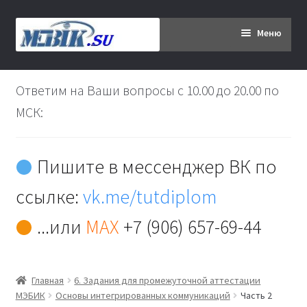
Перейти
Перейти
Меню
к
к
навигации
содержимому
Главная
Ответим на Ваши вопросы с 10.00 до 20.00 по
Дипломникам
МСК:
Заказ
Пишите в мессенджер ВК по
Вы хотите оплатить:
ссылке:
vk.me/tutdiplom
Доставка
...или
MAX
+7 (906) 657-69-44
Кабинет
Главная
6. Задания для промежуточной аттестации
Контакты
МЭБИК
Основы интегрированных коммуникаций
Часть 2