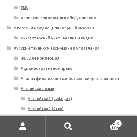
ГМУ
Качество социального обслуживания
Итоговый междисциплинарный экзамен
Бухгалтерский учет, анализ и аудит
Курский техникум экономики и управления
38.02.04 Коммерция
Административное право
Анализ финансово-хозяйственной деятельности
Английский язык
Английский (реферат)
Английский (Эссе)
Астрономия
0
Аудит
Искать:
Поиск