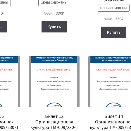
ЖЕНЫ
ЦЕНЫ СНИЖЕНЫ
ЦЕНЫ СНИЖЕНЫ
рвоначальная
Текущая
Первоначальная
Текущая
30
₽
900
₽
330
₽
Первонач
Тек
900
₽
330
₽
на
цена:
цена
цена:
цена
цена
тавляла
330₽.
составляла
330₽.
ь
Купить
составля
330₽
₽.
900₽.
Купить
900₽.
06
Билет 12
Билет 14
ионная
Организационная
Организационна
009/230-1
культура ТМ-009/230-1
культура ТМ-009/23