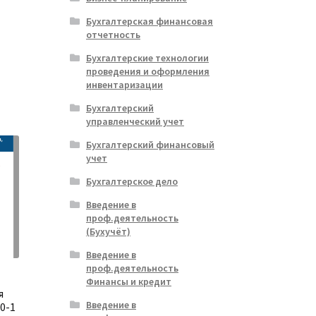
Бухгалтерская финансовая
отчетность
альная
ущая
Бухгалтерские технологии
:
проведения и оформления
ла
.
инвентаризации
Бухгалтерский
управленческий учет
Бухгалтерский финансовый
учет
Бухгалтерское дело
Введение в
проф.деятельность
(Бухучёт)
Введение в
проф.деятельность
Финансы и кредит
я
Введение в
0-1