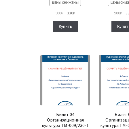
ЦЕНЫ СНИЖЕНЫ
ЦЕНЫ СНИ
Первоначальная
Текущая
Пе
900
₽
330
₽
900
₽
3
цена
цена:
це
составляла
330₽.
сос
Купить
Купит
900₽.
900
Билет 04
Билет 
Организационная
Организац
культура ТМ-009/230-1
культура ТМ-