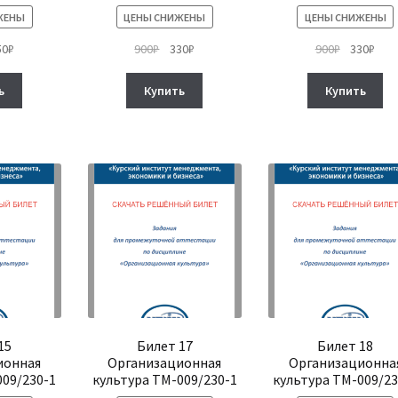
ЖЕНЫ
ЦЕНЫ СНИЖЕНЫ
ЦЕНЫ СНИЖЕНЫ
рвоначальная
Текущая
Первоначальная
Текущая
Первонач
Тек
50
₽
900
₽
330
₽
900
₽
330
₽
на
цена:
цена
цена:
цена
цена
тавляла
350₽.
составляла
330₽.
составля
330₽
ь
Купить
Купить
₽.
900₽.
900₽.
15
Билет 17
Билет 18
ионная
Организационная
Организационна
009/230-1
культура ТМ-009/230-1
культура ТМ-009/23