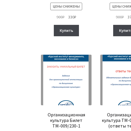
ЦЕНЫ СНИЖЕНЫ
ЦЕНЫ СНИ
Первоначальная
Текущая
Пе
900
₽
330
₽
900
₽
3
цена
цена:
це
составляла
330₽.
сос
Купить
Купит
900₽.
900
Организационная
Организац
культура Билет
культура ТМ-
ТМ-009/230-1
(ответы т