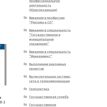
профессиональную
деятельность
(Юриспруденция)
альная
ущая
Введение в профессию
:
"Реклама и СО"
ла
.
Введение в специальность
"Государственное и
муниципальное
управление"
Введение в специальность
"Менеджмент"
Выполнение рекламных
проектов
Вычислительные системы,
сети и телекоммуникации
Геополитика
Государственная служба
я
0-1
Государственное