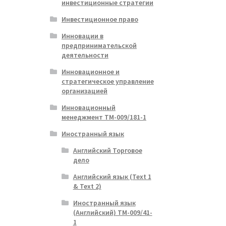
инвестиционные стратегии
Инвестиционное право
альная
ущая
Инновации в
:
предпринимательской
ла
.
деятельности
Инновационное и
стратегическое управление
организацией
Инновационный
менеджмент ТМ-009/181-1
Иностранный язык
Английский Торговое
дело
Английский язык (Text 1
& Text 2)
Иностранный язык
(Английский) ТМ-009/41-
1