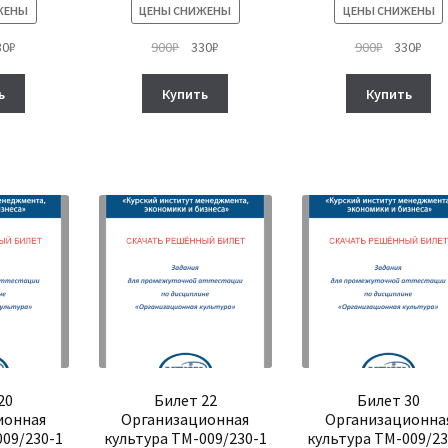
ЖЕНЫ
ЦЕНЫ СНИЖЕНЫ
ЦЕНЫ СНИЖЕНЫ
рвоначальная
Текущая
Первоначальная
Текущая
Первонач
Тек
30
₽
900
₽
330
₽
900
₽
330
₽
на
цена:
цена
цена:
цена
цена
тавляла
330₽.
составляла
330₽.
составля
330₽
ь
Купить
Купить
₽.
900₽.
900₽.
20
Билет 22
Билет 30
ионная
Организационная
Организационна
009/230-1
культура ТМ-009/230-1
культура ТМ-009/23