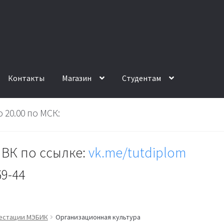
Контакты
Магазин
Студентам
 20.00 по МСК:
ВК по ссылке:
vk.me/tutdiplom
69-44
тестации МЭБИК
Организационная культура