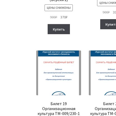
ЦЕНЫ СНИ
ЦЕНЫ СНИЖЕНЫ
Пе
900
₽
3
Первоначальная
Текущая
900
₽
370
₽
це
цена
цена:
сос
Купит
составляла
370₽.
900
Купить
900₽.
Билет 19
Билет 
Организационная
Организац
культура ТМ-009/230-1
культура ТМ-