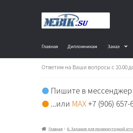
Перейти
Перейти
к
к
навигации
содержимому
Главная
Дипломникам
Заказ
Ответим на Ваши вопросы с 10.00 до
Пишите в мессенджер 
...или
MAX
+7 (906) 657-
Главная
6. Задания для промежуточной ат