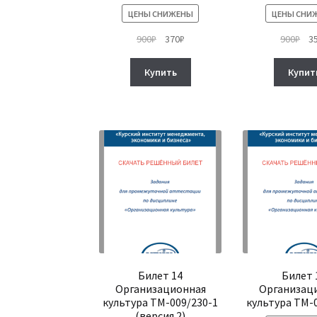
ЦЕНЫ СНИЖЕНЫ
ЦЕНЫ СНИ
Первоначальная
Текущая
Пе
900
₽
370
₽
900
₽
3
цена
цена:
це
составляла
370₽.
сос
Купить
Купит
900₽.
900
Билет 14
Билет 
Организационная
Организац
культура ТМ-009/230-1
культура ТМ-
(версия 2)