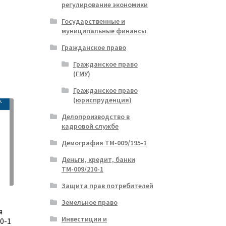
регулирование экономики
Государственные и
альная
ущая
муниципальные финансы
:
ла
.
Гражданское право
Гражданское право
(ГМУ)
Гражданское право
(юриспруденция)
Делопроизводство в
кадровой службе
Демография ТМ-009/195-1
Деньги, кредит, банки
ТМ-009/210-1
Защита прав потребителей
Земельное право
я
Инвестиции и
0-1