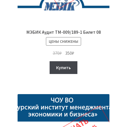
МЭБИК Аудит ТМ-009/189-1 Билет 08
ЦЕНЫ СНИЖЕНЫ
Первоначальная
Текущая
370
₽
350
₽
цена
цена:
составляла
350₽.
Купить
370₽.