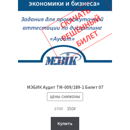
МЭБИК Аудит ТМ-009/189-1 Билет 07
ЦЕНЫ СНИЖЕНЫ
Первоначальная
Текущая
370
₽
350
₽
цена
цена:
составляла
350₽.
Купить