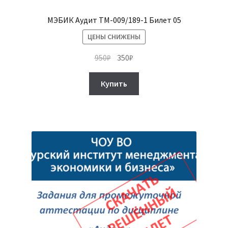
МЭБИК Аудит ТМ-009/189-1 Билет 05
ЦЕНЫ СНИЖЕНЫ
Первоначальная
Текущая
950
₽
350
₽
цена
цена:
составляла
350₽.
Купить
950₽.