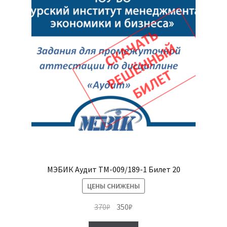
МЭБИК Аудит ТМ-009/189-1 Билет 20
ЦЕНЫ СНИЖЕНЫ
Первоначальная
Текущая
370
₽
350
₽
цена
цена: