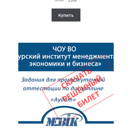
цена
цена:
составляла
350₽.
Купить
370₽.