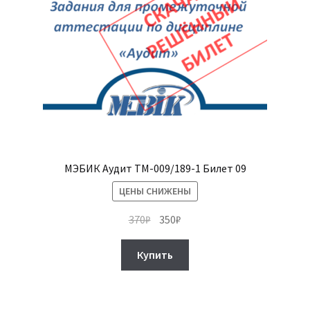
МЭБИК Аудит ТМ-009/189-1 Билет 09
ЦЕНЫ СНИЖЕНЫ
Первоначальная
Текущая
370
₽
350
₽
цена
цена:
составляла
350₽.
Купить
370₽.