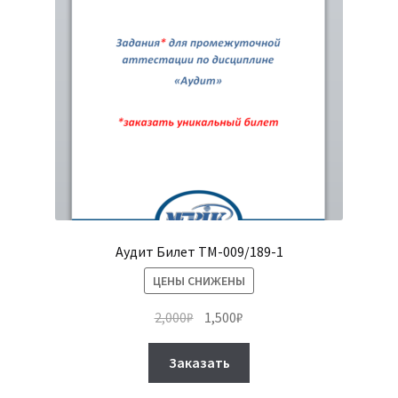
Аудит Билет ТМ-009/189-1
ЦЕНЫ СНИЖЕНЫ
Первоначальная
Текущая
2,000
₽
1,500
₽
цена
цена:
Этот
составляла
1,500₽.
Заказать
товар
2,000₽.
имеет