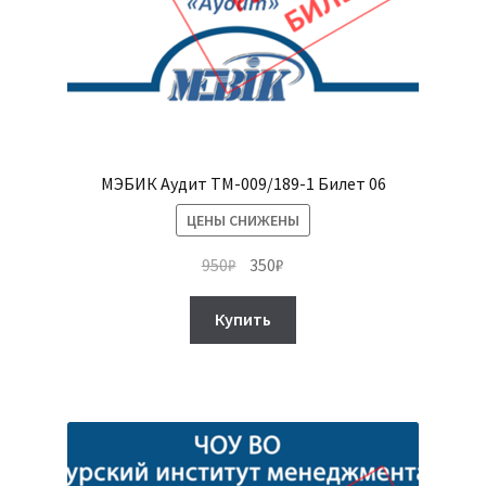
МЭБИК Аудит ТМ-009/189-1 Билет 06
ЦЕНЫ СНИЖЕНЫ
Первоначальная
Текущая
950
₽
350
₽
цена
цена:
составляла
350₽.
Купить
950₽.