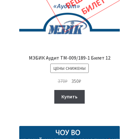
МЭБИК Аудит ТМ-009/189-1 Билет 12
ЦЕНЫ СНИЖЕНЫ
Первоначальная
Текущая
370
₽
350
₽
цена
цена:
составляла
350₽.
Купить
370₽.