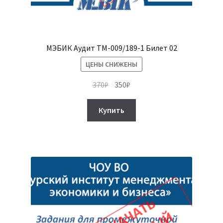
МЭБИК Аудит ТМ-009/189-1 Билет 02
ЦЕНЫ СНИЖЕНЫ
Первоначальная
Текущая
370
₽
350
₽
цена
цена:
составляла
350₽.
Купить
370₽.