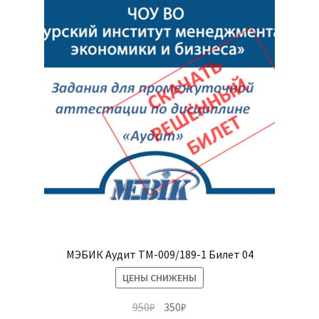
МЭБИК Аудит ТМ-009/189-1 Билет 04
ЦЕНЫ СНИЖЕНЫ
Первоначальная
Текущая
950
₽
350
₽