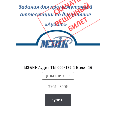
МЭБИК Аудит ТМ-009/189-1 Билет 16
ЦЕНЫ СНИЖЕНЫ
Первоначальная
Текущая
370
₽
300
₽
цена
цена:
составляла
300₽.
Купить
370₽.