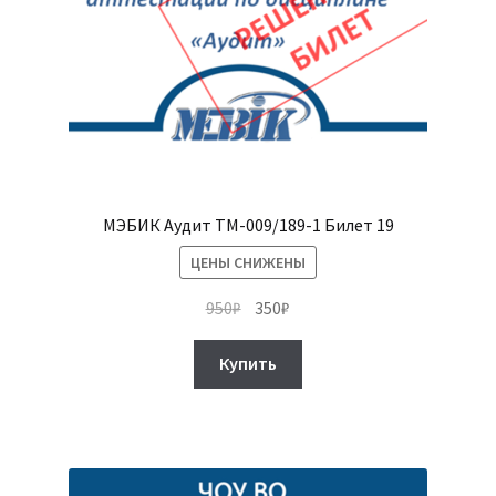
МЭБИК Аудит ТМ-009/189-1 Билет 19
ЦЕНЫ СНИЖЕНЫ
Первоначальная
Текущая
950
₽
350
₽
цена
цена:
составляла
350₽.
Купить
950₽.