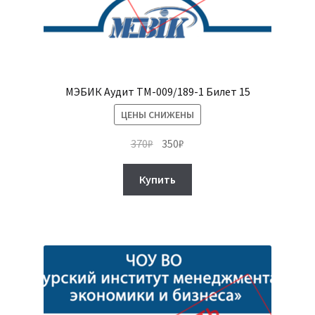
МЭБИК Аудит ТМ-009/189-1 Билет 15
ЦЕНЫ СНИЖЕНЫ
Первоначальная
Текущая
370
₽
350
₽
цена
цена:
составляла
350₽.
Купить
370₽.