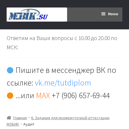
Перейти
Перейти
Меню
к
к
навигации
содержимому
Главная
Ответим на Ваши вопросы с 10.00 до 20.00 по
Дипломникам
МСК:
Заказ
Пишите в мессенджер ВК по
Вы хотите оплатить:
ссылке:
vk.me/tutdiplom
Доставка
...или
MAX
+7 (906) 657-69-44
Кабинет
Главная
6. Задания для промежуточной аттестации
Контакты
МЭБИК
Аудит