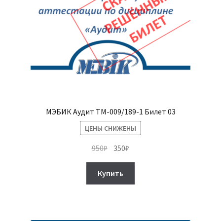
МЭБИК Аудит ТМ-009/189-1 Билет 03
ЦЕНЫ СНИЖЕНЫ
Первоначальная
Текущая
950
₽
350
₽
цена
цена:
составляла
350₽.
Купить
950₽.