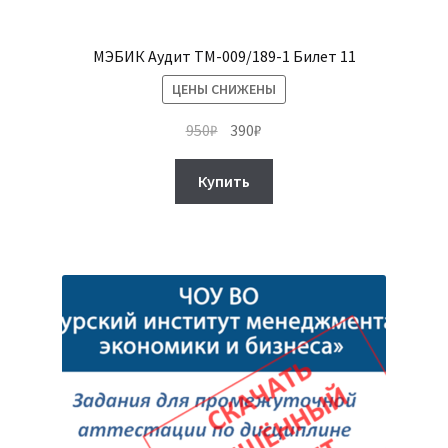
МЭБИК Аудит ТМ-009/189-1 Билет 11
ЦЕНЫ СНИЖЕНЫ
Первоначальная
Текущая
950
₽
390
₽
цена
цена:
составляла
390₽.
Купить
950₽.