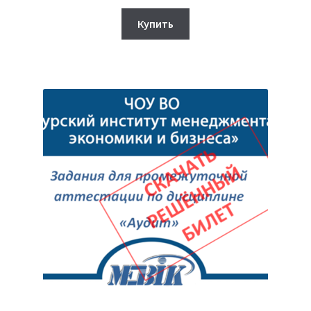
цена
цена:
составляла
350₽.
Купить
950₽.