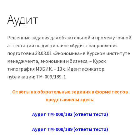
Магазин
Аудит
Оферта
Решённые задания для обязательной и промежуточной
Политика конфиденциальности
аттестации по дисциплине «Аудит» направления
подготовки 38.03.01 «Экономика» в Курском институте
Студентам
менеджмента, экономики и бизнеса. – Курск:
типография МЭБИК. – 13 с. Идентификатор
09.04.03 Прикладная информатика (2,5 года)
публикации: ТМ-009/189-1
38.03.04 Государственное и муниципальное
Ответы на обязательные задания в форме тестов
управление 3,5 года (Бакалавриат)
представлены здесь:
Аудит ТМ-009/193 (ответы теста)
38.03.04 Государственное и муниципальное
управление 5 лет
Аудит ТМ-009/189 (ответы теста)
38.04.03 Управление персоналом 2,5 года