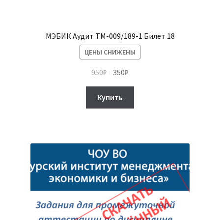
МЭБИК Аудит ТМ-009/189-1 Билет 18
ЦЕНЫ СНИЖЕНЫ
Первоначальная
Текущая
950
₽
350
₽
цена
цена:
составляла
350₽.
Купить
950₽.