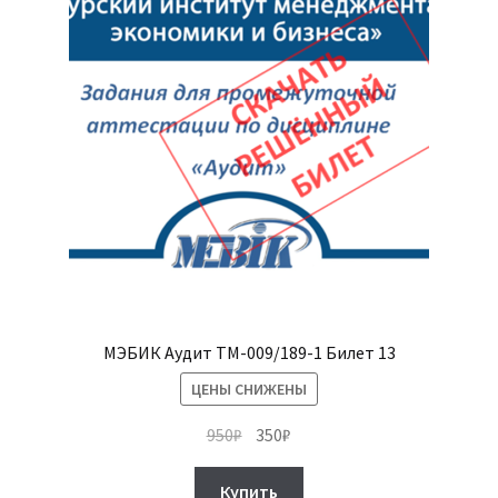
МЭБИК Аудит ТМ-009/189-1 Билет 13
ЦЕНЫ СНИЖЕНЫ
Первоначальная
Текущая
950
₽
350
₽
цена
цена:
составляла
350₽.
Купить