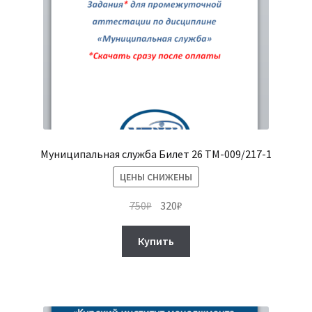
Муниципальная служба Билет 26 ТМ-009/217-1
ЦЕНЫ СНИЖЕНЫ
Первоначальная
Текущая
750
₽
320
₽
цена
цена:
составляла
320₽.
Купить
750₽.