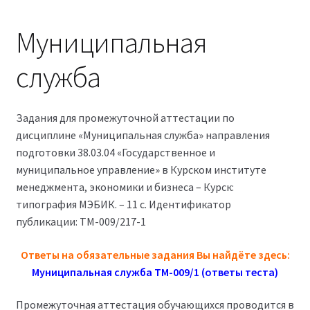
Магазин
Муниципальная
Оферта
служба
Политика конфиденциальности
Задания для промежуточной аттестации по
Студентам
дисциплине «Муниципальная служба» направления
подготовки 38.03.04 «Государственное и
09.04.03 Прикладная информатика (2,5 года)
муниципальное управление» в Курском институте
менеджмента, экономики и бизнеса – Курск:
38.03.04 Государственное и муниципальное
типография МЭБИК. – 11 с. Идентификатор
управление 3,5 года (Бакалавриат)
публикации: ТМ-009/217-1
38.03.04 Государственное и муниципальное
Ответы на обязательные задания Вы найдёте здесь:
управление 5 лет
Муниципальная служба ТМ-009/1 (ответы теста)
Промежуточная аттестация обучающихся проводится в
38.04.03 Управление персоналом 2,5 года