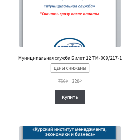
Муниципальная служба Билет 12 ТМ-009/217-1
ЦЕНЫ СНИЖЕНЫ
Первоначальная
Текущая
750
₽
320
₽
цена
цена:
составляла
320₽.
Купить
750₽.