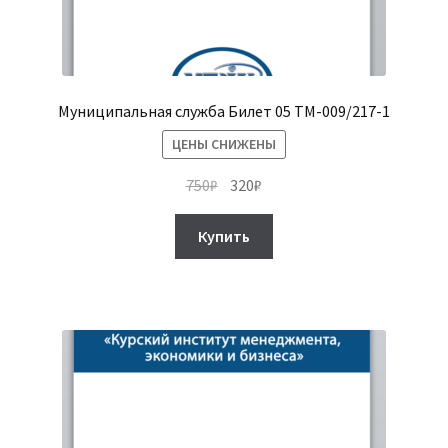
Муниципальная служба Билет 05 ТМ-009/217-1
ЦЕНЫ СНИЖЕНЫ
Первоначальная
Текущая
750
₽
320
₽
цена
цена:
составляла
320₽.
Купить
750₽.