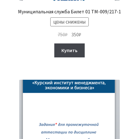
Муниципальная служба Билет 01 ТМ-009/217-1
ЦЕНЫ СНИЖЕНЫ
Первоначальная
Текущая
750
₽
350
₽
цена
цена:
составляла
350₽.
Купить
750₽.