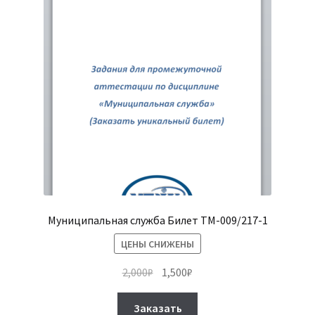
выбрать
на
странице
товара.
Муниципальная служба Билет ТМ-009/217-1
ЦЕНЫ СНИЖЕНЫ
Первоначальная
Текущая
2,000
₽
1,500
₽
цена
цена:
Этот
составляла
1,500₽.
Заказать