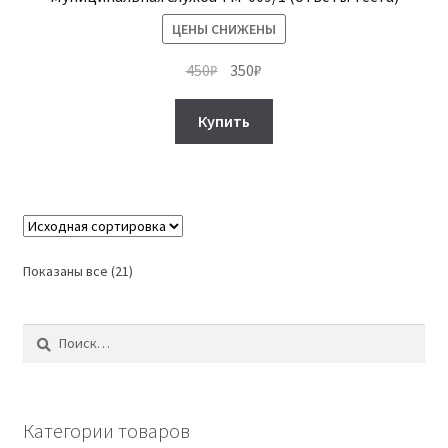
ЦЕНЫ СНИЖЕНЫ
Первоначальная
Текущая
450
₽
350
₽
цена
цена:
составляла
350₽.
Купить
450₽.
Показаны все (21)
Найти:
Категории товаров