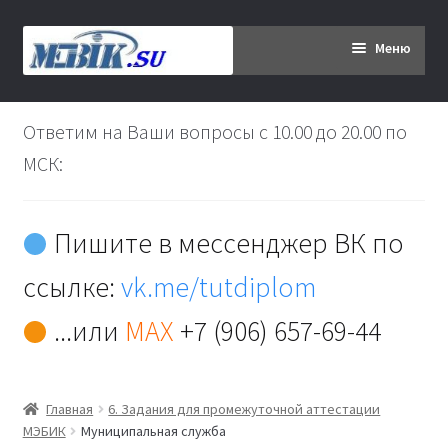
Перейти
Перейти
Меню
к
к
навигации
содержимому
Главная
Ответим на Ваши вопросы с 10.00 до 20.00 по
Дипломникам
МСК:
Заказ
Пишите в мессенджер ВК по
Вы хотите оплатить:
ссылке:
vk.me/tutdiplom
Доставка
...или
MAX
+7 (906) 657-69-44
Кабинет
Главная
6. Задания для промежуточной аттестации
Контакты
МЭБИК
Муниципальная служба