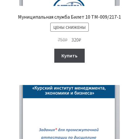
Муниципальная служба Билет 10 ТМ-009/217-1
ЦЕНЫ СНИЖЕНЫ
Первоначальная
Текущая
750
₽
320
₽
цена
цена:
составляла
320₽.
Купить
750₽.