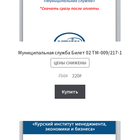
Муниципальная служба Билет 02 ТМ-009/217-1
ЦЕНЫ СНИЖЕНЫ
Первоначальная
Текущая
750
₽
320
₽
цена
цена:
составляла
320₽.
Купить
750₽.