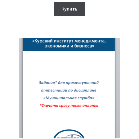
цена
цена:
составляла
320₽.
Купить
750₽.