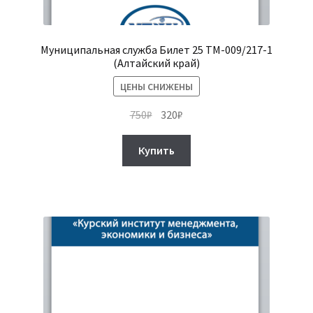
Муниципальная служба Билет 25 ТМ-009/217-1
(Алтайский край)
ЦЕНЫ СНИЖЕНЫ
Первоначальная
Текущая
750
₽
320
₽
цена
цена:
составляла
320₽.
Купить
750₽.