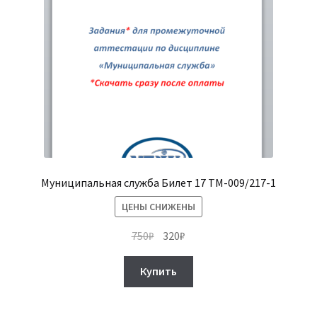
Муниципальная служба Билет 17 ТМ-009/217-1
ЦЕНЫ СНИЖЕНЫ
Первоначальная
Текущая
750
₽
320
₽
цена
цена:
составляла
320₽.
Купить
750₽.