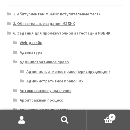
1. Абитуриентам МЭБИК: вступительные тесты
3. Обязательные задания МЭБИК
6. Задания для промежуточной аттестации МЭБИК
Web-дизайн
Адвокатура
Административное право
Административное право (юриспруденция)
Административное право ГМУ
Антикризисное управление
Арбитражный процесс
Архитектура компьютера
0
Аудит
Искать:
Поиск
Базы данных