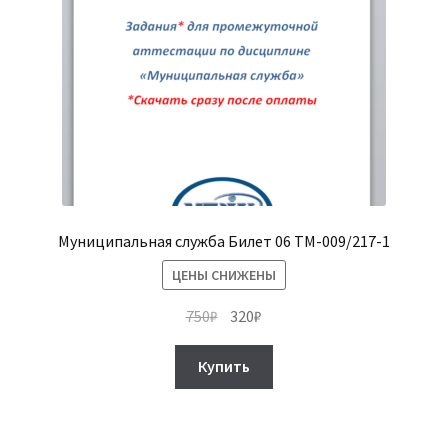
Муниципальная служба Билет 06 ТМ-009/217-1
ЦЕНЫ СНИЖЕНЫ
Первоначальная
Текущая
750
₽
320
₽
цена
цена:
составляла
320₽.
Купить
750₽.