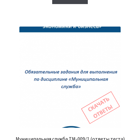
товар
2,000₽.
имеет
несколько
вариаций.
Опции
можно
выбрать
на
странице
товара.
Муниципальная служба ТМ-009/1 (ответы теста)