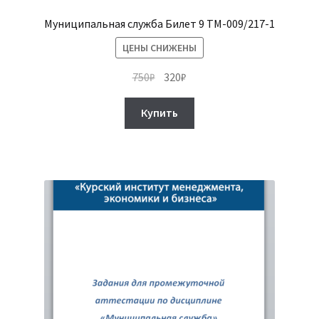
Муниципальная служба Билет 9 ТМ-009/217-1
ЦЕНЫ СНИЖЕНЫ
Первоначальная
Текущая
750
₽
320
₽
цена
цена:
составляла
320₽.
Купить
750₽.