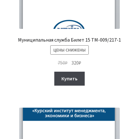
Муниципальная служба Билет 15 ТМ-009/217-1
ЦЕНЫ СНИЖЕНЫ
Первоначальная
Текущая
750
₽
320
₽
цена
цена:
составляла
320₽.
Купить
750₽.