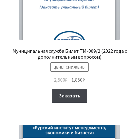
Муниципальная служба Билет ТМ-009/2 (2022 года с
дополнительным вопросом)
ЦЕНЫ СНИЖЕНЫ
Первоначальная
Текущая
2,500
₽
1,850
₽
цена
цена:
Этот
составляла
1,850₽.
Заказать
товар
2,500₽.
имеет
несколько
вариаций.
Опции
можно