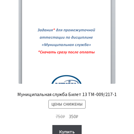
Муниципальная служба Билет 13 ТМ-009/217-1
ЦЕНЫ СНИЖЕНЫ
Первоначальная
Текущая
750
₽
350
₽
цена
цена:
составляла
350₽.
Купить