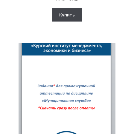
цена
цена:
составляла
320₽.
Купить
750₽.