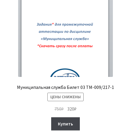
Муниципальная служба Билет 03 ТМ-009/217-1
ЦЕНЫ СНИЖЕНЫ
Первоначальная
Текущая
750
₽
320
₽
цена
цена:
составляла
320₽.
Купить
750₽.