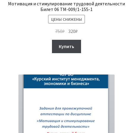
Мотивация и стимулирование трудовой деятельности
Билет 06 ТМ-009/1-155-1
ЦЕНЫ СНИЖЕНЫ
Первоначальная
Текущая
750
₽
320
₽
цена
цена:
составляла
320₽.
Купить
750₽.