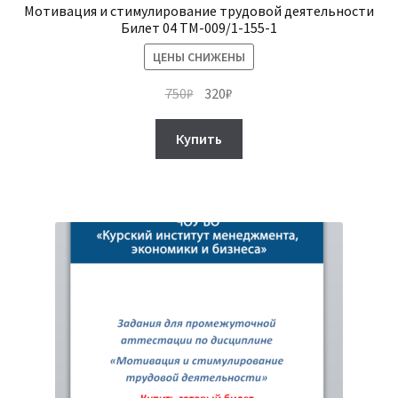
Мотивация и стимулирование трудовой деятельности
Билет 04 ТМ-009/1-155-1
ЦЕНЫ СНИЖЕНЫ
Первоначальная
Текущая
750
₽
320
₽
цена
цена:
составляла
320₽.
Купить
750₽.