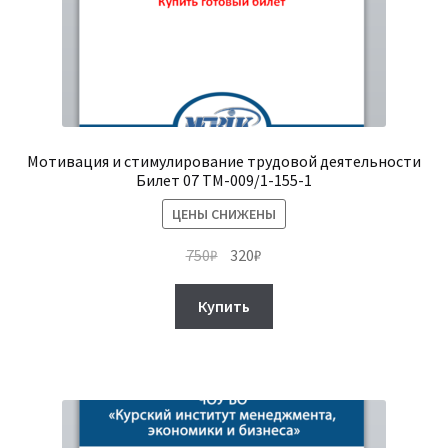
Мотивация и стимулирование трудовой деятельности
Билет 07 ТМ-009/1-155-1
ЦЕНЫ СНИЖЕНЫ
Первоначальная
Текущая
750
₽
320
₽
цена
цена:
составляла
320₽.
Купить
750₽.