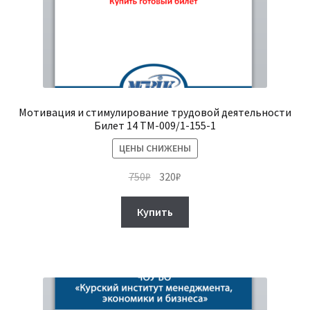
Мотивация и стимулирование трудовой деятельности
Билет 14 ТМ-009/1-155-1
ЦЕНЫ СНИЖЕНЫ
Первоначальная
Текущая
750
₽
320
₽
цена
цена:
составляла
320₽.
Купить
750₽.