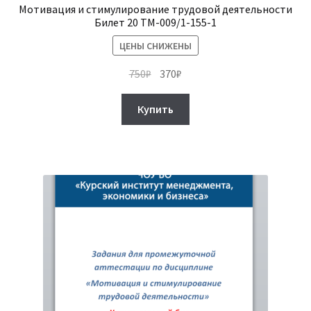
Мотивация и стимулирование трудовой деятельности
Билет 20 ТМ-009/1-155-1
ЦЕНЫ СНИЖЕНЫ
Первоначальная
Текущая
750
₽
370
₽
цена
цена:
составляла
370₽.
Купить
750₽.