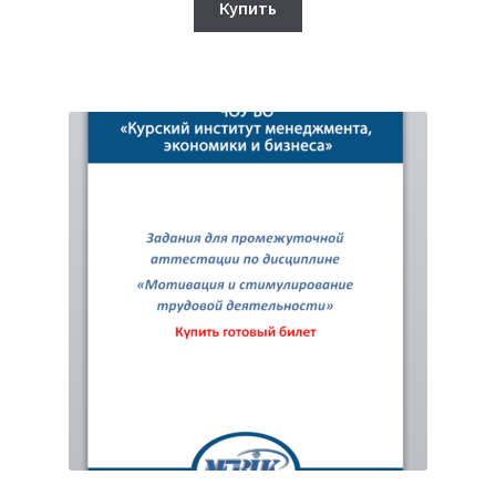
составляла
320₽.
Купить
750₽.