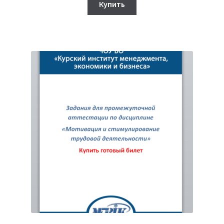
составляла
320₽.
Купить
750₽.