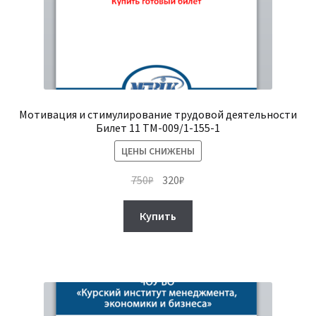
Мотивация и стимулирование трудовой деятельности
Билет 11 ТМ-009/1-155-1
ЦЕНЫ СНИЖЕНЫ
Первоначальная
Текущая
750
₽
320
₽
цена
цена:
составляла
320₽.
Купить
750₽.