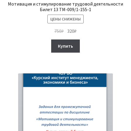
Мотивация и стимулирование трудовой деятельности
Билет 13 ТМ-009/1-155-1
ЦЕНЫ СНИЖЕНЫ
Первоначальная
Текущая
750
₽
320
₽
цена
цена:
составляла
320₽.
Купить
750₽.