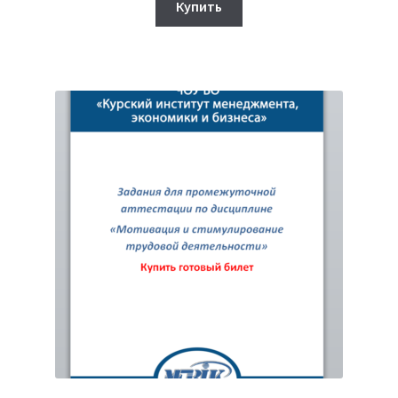
составляла
320₽.
Купить
750₽.