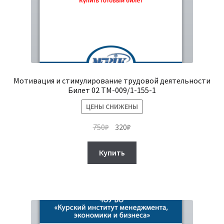
Мотивация и стимулирование трудовой деятельности
Билет 02 ТМ-009/1-155-1
ЦЕНЫ СНИЖЕНЫ
Первоначальная
Текущая
750
₽
320
₽
цена
цена:
составляла
320₽.
Купить
750₽.