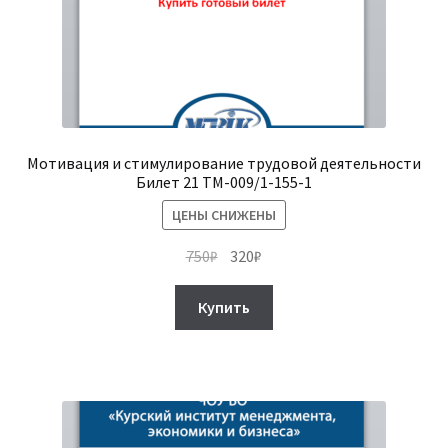
Мотивация и стимулирование трудовой деятельности
Билет 21 ТМ-009/1-155-1
ЦЕНЫ СНИЖЕНЫ
Первоначальная
Текущая
750
₽
320
₽
цена
цена:
составляла
320₽.
Купить
750₽.