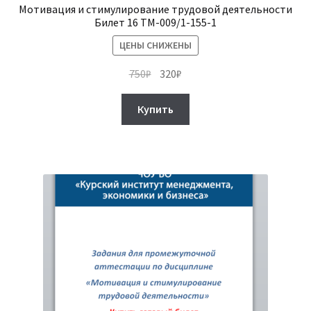
Мотивация и стимулирование трудовой деятельности
Билет 16 ТМ-009/1-155-1
ЦЕНЫ СНИЖЕНЫ
Первоначальная
Текущая
750
₽
320
₽
цена
цена:
составляла
320₽.
Купить
750₽.