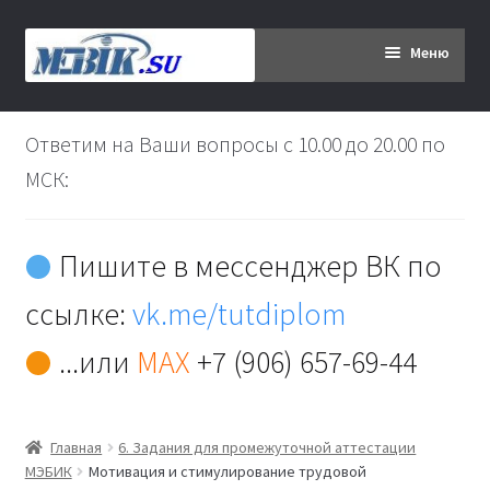
Перейти
Перейти
Меню
к
к
навигации
содержимому
Главная
Ответим на Ваши вопросы с 10.00 до 20.00 по
Дипломникам
МСК:
Заказ
Пишите в мессенджер ВК по
Вы хотите оплатить:
ссылке:
vk.me/tutdiplom
Доставка
...или
MAX
+7 (906) 657-69-44
Кабинет
Главная
6. Задания для промежуточной аттестации
Контакты
МЭБИК
Мотивация и стимулирование трудовой