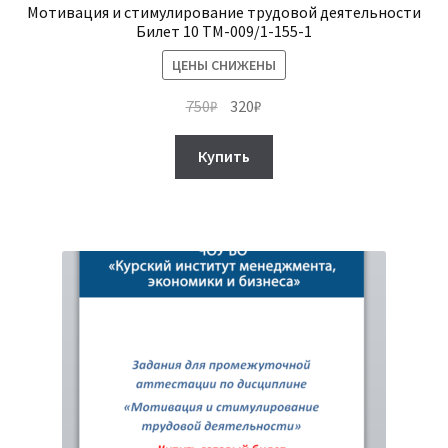
Мотивация и стимулирование трудовой деятельности
Билет 10 ТМ-009/1-155-1
ЦЕНЫ СНИЖЕНЫ
Первоначальная
Текущая
750
₽
320
₽
цена
цена:
составляла
320₽.
Купить
750₽.