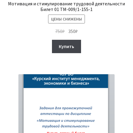
Мотивация и стимулирование трудовой деятельности
Билет 01 ТМ-009/1-155-1
ЦЕНЫ СНИЖЕНЫ
Первоначальная
Текущая
750
₽
350
₽
цена
цена:
составляла
350₽.
Купить
750₽.