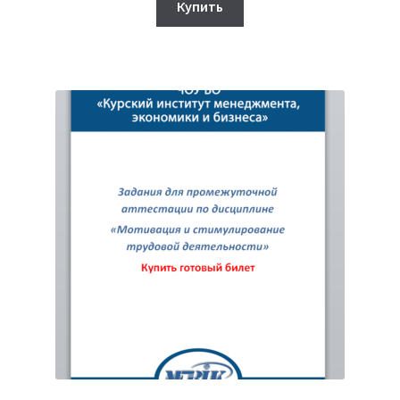
составляла
320₽.
Купить
750₽.