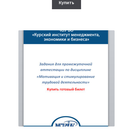
составляла
320₽.
Купить
750₽.