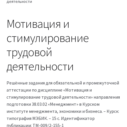
деятельности
Магазин
Мотивация и
Оферта
стимулирование
Политика конфиденциальности
трудовой
Студентам
деятельности
09.04.03 Прикладная информатика (2,5 года)
38.03.04 Государственное и муниципальное
Решённые задания для обязательной и промежуточной
управление 3,5 года (Бакалавриат)
аттестации по дисциплине «Мотивация и
стимулирование трудовой деятельности» направления
38.03.04 Государственное и муниципальное
подготовки 38.03.02 «Менеджмент» в Курском
управление 5 лет
институте менеджмента, экономики и бизнеса. – Курск:
типография МЭБИК. – 15 с. Идентификатор
публикации: ТМ-009/2-155-1
38.04.03 Управление персоналом 2,5 года