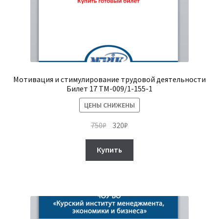
Мотивация и стимулирование трудовой деятельности
Билет 17 ТМ-009/1-155-1
ЦЕНЫ СНИЖЕНЫ
Первоначальная
Текущая
750
₽
320
₽
цена
цена:
составляла
320₽.
Купить
750₽.