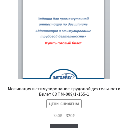
Мотивация и стимулирование трудовой деятельности
Билет 03 ТМ-009/1-155-1
ЦЕНЫ СНИЖЕНЫ
Первоначальная
Текущая
750
₽
320
₽
цена
цена: