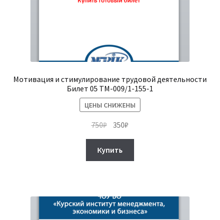
Мотивация и стимулирование трудовой деятельности
Билет 05 ТМ-009/1-155-1
ЦЕНЫ СНИЖЕНЫ
Первоначальная
Текущая
750
₽
350
₽
цена
цена:
составляла
350₽.
Купить
750₽.