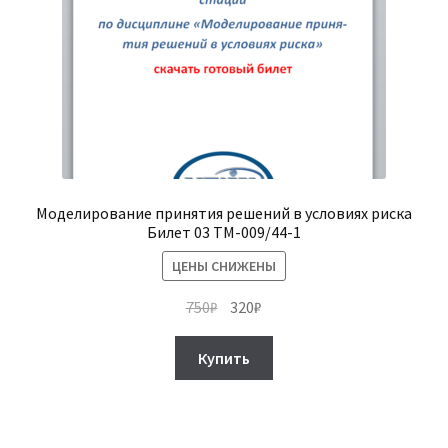
Моделирование принятия решений в условиях риска
Билет 03 ТМ-009/44-1
ЦЕНЫ СНИЖЕНЫ
Первоначальная
Текущая
750
₽
320
₽
цена
цена:
составляла
320₽.
Купить
750₽.