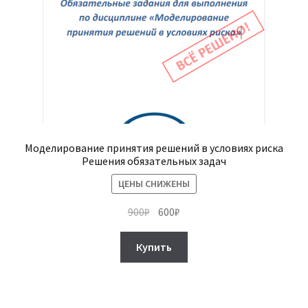
товара.
Моделирование принятия решений в условиях риска
Решения обязательных задач
ЦЕНЫ СНИЖЕНЫ
Первоначальная
Текущая
900
₽
600
₽
цена
цена:
составляла
600₽.
Купить
900₽.