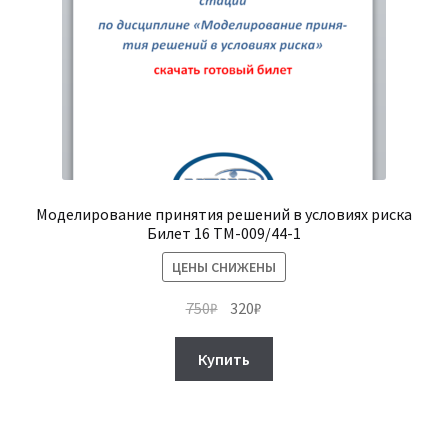
Моделирование принятия решений в условиях риска
Билет 16 ТМ-009/44-1
ЦЕНЫ СНИЖЕНЫ
Первоначальная
Текущая
750
₽
320
₽
цена
цена:
составляла
320₽.
Купить
750₽.