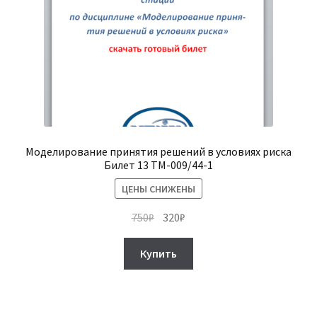
Моделирование принятия решений в условиях риска
Билет 13 ТМ-009/44-1
ЦЕНЫ СНИЖЕНЫ
Первоначальная
Текущая
750
₽
320
₽
цена
цена:
составляла
320₽.
Купить
750₽.