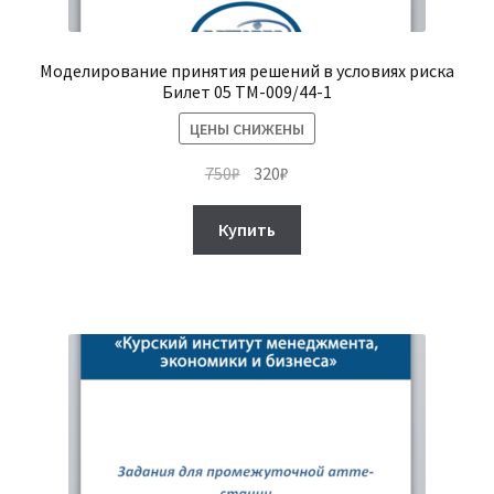
Моделирование принятия решений в условиях риска
Билет 05 ТМ-009/44-1
ЦЕНЫ СНИЖЕНЫ
Первоначальная
Текущая
750
₽
320
₽
цена
цена:
составляла
320₽.
Купить
750₽.