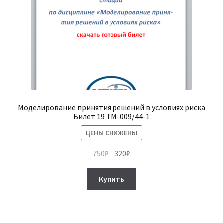
Моделирование принятия решений в условиях риска
Билет 19 ТМ-009/44-1
ЦЕНЫ СНИЖЕНЫ
Первоначальная
Текущая
750
₽
320
₽
цена
цена:
составляла
320₽.
Купить
750₽.