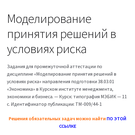
Магазин
Моделирование
Оферта
принятия решений в
Политика конфиденциальности
условиях риска
Студентам
Задания для промежуточной аттестации по
09.04.03 Прикладная информатика (2,5 года)
дисциплине «Моделирование принятия решений в
условиях риска» направления подготовки 38.03.01
38.03.04 Государственное и муниципальное
«Экономика» в Курском институте менеджмента,
управление 3,5 года (Бакалавриат)
экономики и бизнеса. — Курск: типография МЭБИК — 11
с. Идентификатор публикации: ТМ-009/44-1
38.03.04 Государственное и муниципальное
управление 5 лет
Решения обязательных задач можно найти
ПО ЭТОЙ
ССЫЛКЕ
38.04.03 Управление персоналом 2,5 года