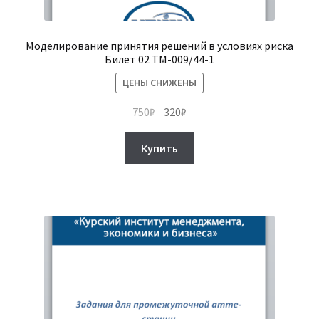
Моделирование принятия решений в условиях риска
Билет 02 ТМ-009/44-1
ЦЕНЫ СНИЖЕНЫ
Первоначальная
Текущая
750
₽
320
₽
цена
цена:
составляла
320₽.
Купить
750₽.