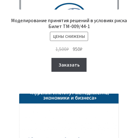
Моделирование принятия решений в условиях риска
Билет ТМ-009/44-1
ЦЕНЫ СНИЖЕНЫ
Первоначальная
Текущая
1,500
₽
950
₽
цена
цена:
Этот
составляла
950₽.
Заказать
товар
1,500₽.
имеет
несколько
вариаций.
Опции
можно
выбрать
на
странице