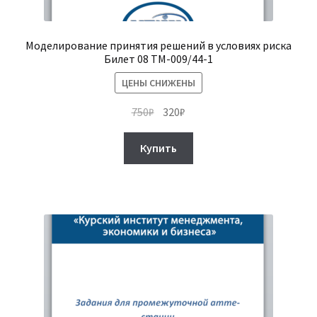
Моделирование принятия решений в условиях риска
Билет 08 ТМ-009/44-1
ЦЕНЫ СНИЖЕНЫ
Первоначальная
Текущая
750
₽
320
₽
цена
цена:
составляла
320₽.
Купить
750₽.