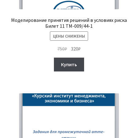
Моделирование принятия решений в условиях риска
Билет 11 ТМ-009/44-1
ЦЕНЫ СНИЖЕНЫ
Первоначальная
Текущая
750
₽
320
₽
цена
цена:
составляла
320₽.
Купить
750₽.