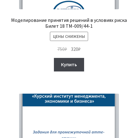
Моделирование принятия решений в условиях риска
Билет 18 ТМ-009/44-1
ЦЕНЫ СНИЖЕНЫ
Первоначальная
Текущая
750
₽
320
₽
цена
цена:
составляла
320₽.
Купить
750₽.