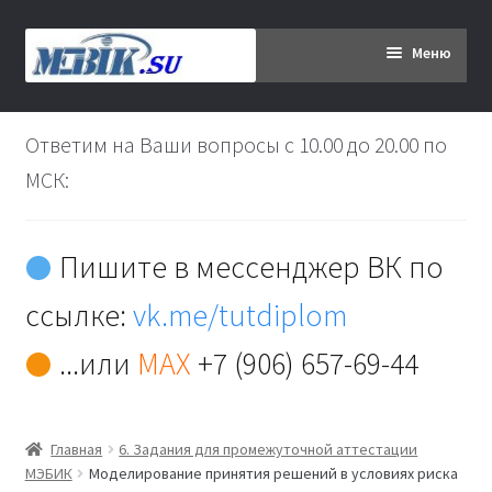
Перейти
Перейти
Меню
к
к
навигации
содержимому
Главная
Ответим на Ваши вопросы с 10.00 до 20.00 по
Дипломникам
МСК:
Заказ
Пишите в мессенджер ВК по
Вы хотите оплатить:
ссылке:
vk.me/tutdiplom
Доставка
...или
MAX
+7 (906) 657-69-44
Кабинет
Главная
6. Задания для промежуточной аттестации
Контакты
МЭБИК
Моделирование принятия решений в условиях риска