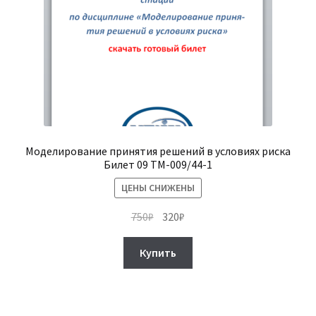
Моделирование принятия решений в условиях риска
Билет 09 ТМ-009/44-1
ЦЕНЫ СНИЖЕНЫ
Первоначальная
Текущая
750
₽
320
₽
цена
цена:
составляла
320₽.
Купить
750₽.