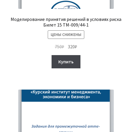
Моделирование принятия решений в условиях риска
Билет 15 ТМ-009/44-1
ЦЕНЫ СНИЖЕНЫ
Первоначальная
Текущая
750
₽
320
₽
цена
цена:
составляла
320₽.
Купить
750₽.