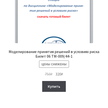
Моделирование принятия решений в условиях риска
Билет 06 ТМ-009/44-1
ЦЕНЫ СНИЖЕНЫ
Первоначальная
Текущая
750
₽
320
₽
цена
цена:
составляла
320₽.
Купить
750₽.