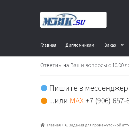
Перейти
Перейти
к
к
навигации
содержимому
Главная
Дипломникам
Заказ
Ответим на Ваши вопросы с 10.00 до
Пишите в мессенджер 
...или
MAX
+7 (906) 657-
Главная
6. Задания для промежуточной ат