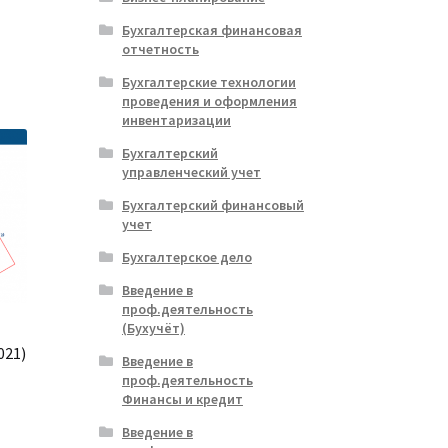
:
Бухгалтерская финансовая
ла
.
отчетность
Бухгалтерские технологии
проведения и оформления
инвентаризации
Бухгалтерский
управленческий учет
Бухгалтерский финансовый
учет
Бухгалтерское дело
Введение в
проф.деятельность
(Бухучёт)
021)
Введение в
проф.деятельность
Финансы и кредит
альная
ущая
Введение в
: