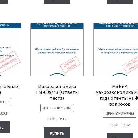
₽.
900₽.
900₽.
ка Билет
Макроэкономика
МЭБиК
)
ТМ-009/43 (Ответы
макроэкономика 2
теста)
года ответы на 4
ЖЕНЫ
вопросов
ЦЕНЫ СНИЖЕНЫ
рвоначальная
Текущая
,800
₽
ЦЕНЫ СНИЖЕНЫ
Первоначальная
Текущая
380
₽
350
₽
на
цена:
Этот
Первонач
Тек
380
₽
350
₽
цена
цена:
тавляла
1,800₽.
ть
товар
цена
цена
составляла
350₽.
00₽.
Купить
имеет
составля
350₽