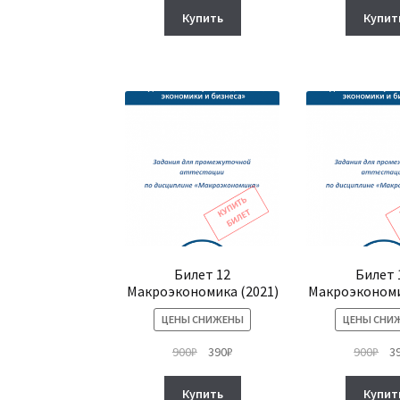
составляла
390₽.
сос
Купить
Купит
900₽.
900
Билет 12
Билет 
Макроэкономика (2021)
Макроэкономи
ЦЕНЫ СНИЖЕНЫ
ЦЕНЫ СНИ
Первоначальная
Текущая
Пе
900
₽
390
₽
900
₽
3
цена
цена:
це
составляла
390₽.
сос
Купить
Купит