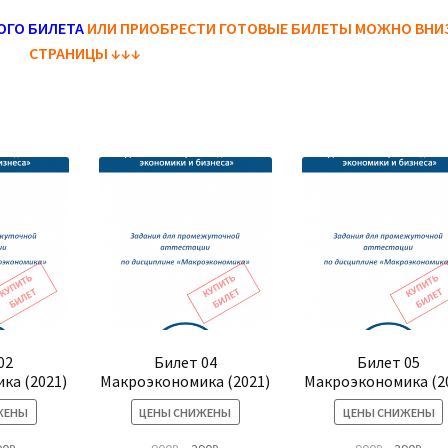
ОГО БИЛЕТА
ИЛИ ПРИОБРЕСТИ ГОТОВЫЕ БИЛЕТЫ МОЖНО ВНИ
СТРАНИЦЫ
↓↓↓
02
Билет 04
Билет 05
ка (2021)
Макроэкономика (2021)
Макроэкономика (2
ЖЕНЫ
ЦЕНЫ СНИЖЕНЫ
ЦЕНЫ СНИЖЕНЫ
рвоначальная
Текущая
Первоначальная
Текущая
Первонач
Тек