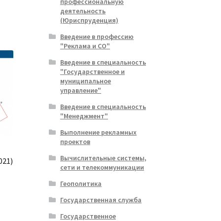
профессиональную
ла
.
деятельность
(Юриспруденция)
Введение в профессию
"Реклама и СО"
Введение в специальность
"Государственное и
муниципальное
управление"
Введение в специальность
"Менеджмент"
Выполнение рекламных
проектов
Вычислительные системы,
021)
сети и телекоммуникации
Геополитика
альная
ущая
Государственная служба
:
ла
.
Государственное