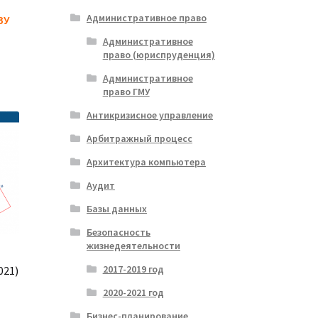
Административное право
ЗУ
Административное
право (юриспруденция)
Административное
право ГМУ
Антикризисное управление
Арбитражный процесс
Архитектура компьютера
Аудит
Базы данных
Безопасность
жизнедеятельности
2017-2019 год
021)
2020-2021 год
Бизнес-планирование
альная
ущая