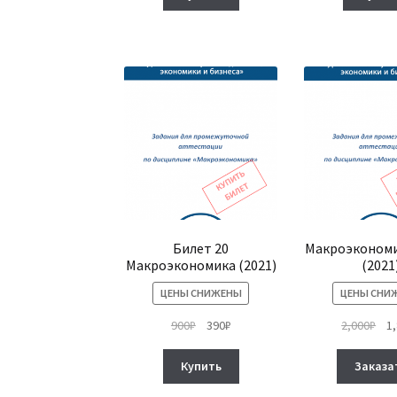
900₽.
900
Билет 20
Макроэкономи
Макроэкономика (2021)
(2021
ЦЕНЫ СНИЖЕНЫ
ЦЕНЫ СНИ
Первоначальная
Текущая
Пе
900
₽
390
₽
2,000
₽
1
цена
цена:
це
составляла
390₽.
сос
Купить
Заказа
900₽.
2,0