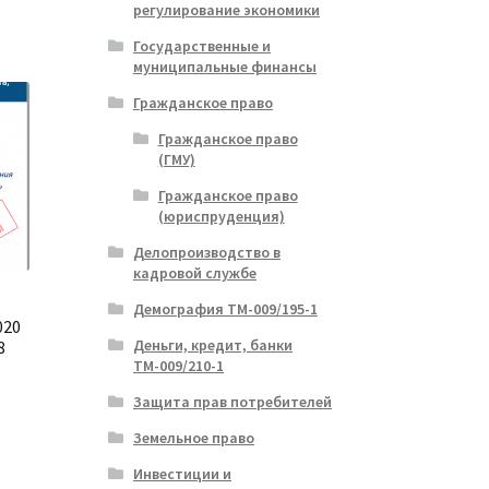
регулирование экономики
Государственные и
муниципальные финансы
Гражданское право
Гражданское право
(ГМУ)
Гражданское право
(юриспруденция)
Делопроизводство в
кадровой службе
Демография ТМ-009/195-1
020
Деньги, кредит, банки
8
ТМ-009/210-1
Защита прав потребителей
Земельное право
альная
ущая
:
Инвестиции и
ла
.