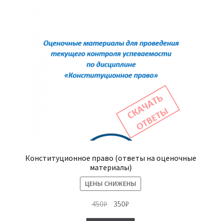
(Магистратура)
38.04.04 Государственное и муниципальное
управление 2,5 года (Магистратура)
Конституционное право (ответы на оценочные
материалы)
ЦЕНЫ СНИЖЕНЫ
Первоначальная
Текущая
450
₽
350
₽
цена
цена: