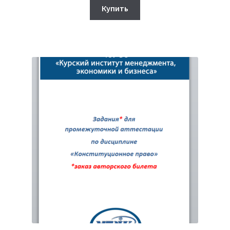
составляла
350₽.
Купить
450₽.