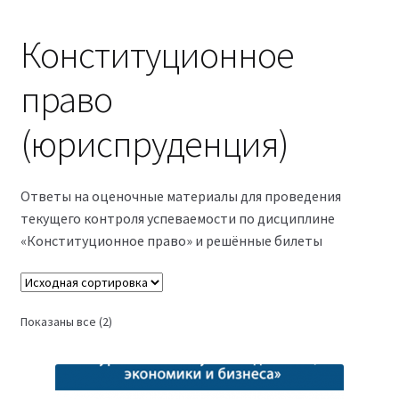
Магазин
Конституционное
Оферта
право
Политика конфиденциальности
(юриспруденция)
Студентам
Ответы на оценочные материалы для проведения
09.04.03 Прикладная информатика (2,5 года)
текущего контроля успеваемости по дисциплине
«Конституционное право» и решённые билеты
38.03.04 Государственное и муниципальное
управление 3,5 года (Бакалавриат)
Показаны все (2)
38.03.04 Государственное и муниципальное
управление 5 лет
38.04.03 Управление персоналом 2,5 года