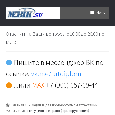
Перейти
Перейти
Меню
к
к
навигации
содержимому
Главная
Ответим на Ваши вопросы с 10.00 до 20.00 по
Дипломникам
МСК:
Заказ
Пишите в мессенджер ВК по
Вы хотите оплатить:
ссылке:
vk.me/tutdiplom
Доставка
...или
MAX
+7 (906) 657-69-44
Кабинет
Главная
6. Задания для промежуточной аттестации
Контакты
МЭБИК
Конституционное право (юриспруденция)