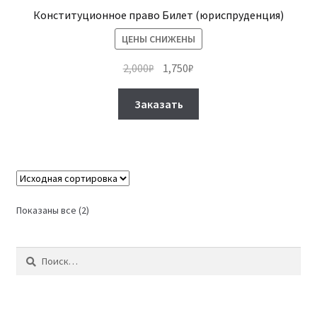
Конституционное право Билет (юриспруденция)
ЦЕНЫ СНИЖЕНЫ
Первоначальная
Текущая
2,000
₽
1,750
₽
цена
цена:
Этот
составляла
1,750₽.
Заказать
товар
2,000₽.
имеет
несколько
вариаций.
Опции
можно
Показаны все (2)
выбрать
на
Найти:
странице
товара.