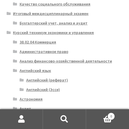
Качество социального обслуживания
Итоговый междисциплинарный экзамен
Бухгалтерский учет, анализ и аудит
Курский техникум экономики и управления
38.02.04 Коммерция
Административное право
Анализ финансово-хозяйственной деятельности
Английский язык
Английский (реферат)
Английский (Эссе)
Астрономия
Аудит
0
Практические задания
Искать:
Поиск
Безопасность жизнедеятельности (БЖД)