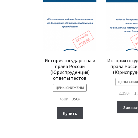
История государства и
История госу
права России
права Росси
(Юриспруденция)
(Юриспруд
ответы тестов
ЦЕНЫ СНИ
ЦЕНЫ СНИЖЕНЫ
Пе
2,250
₽
1
Первоначальная
Текущая
450
₽
350
₽
це
цена
цена:
сос
Заказа
составляла
350₽.
2,2
Купить
450₽.