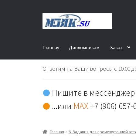
Перейти
Перейти
к
к
навигации
содержимому
Главная
Дипломникам
Заказ
Ответим на Ваши вопросы с 10.00 до
Пишите в мессенджер 
...или
MAX
+7 (906) 657-
Главная
6. Задания для промежуточной ат