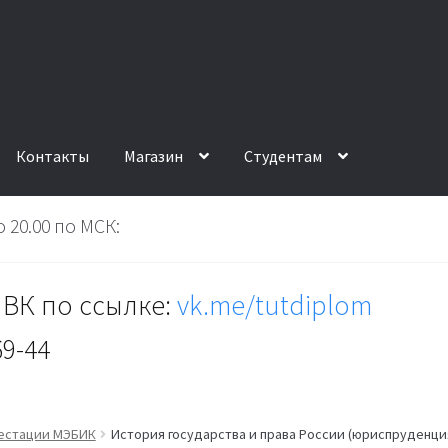
Контакты
Магазин
Студентам
 20.00 по МСК:
ВК по ссылке:
vk.me/tutdiplom
69-44
тестации МЭБИК
История государства и права России (юриспруденци