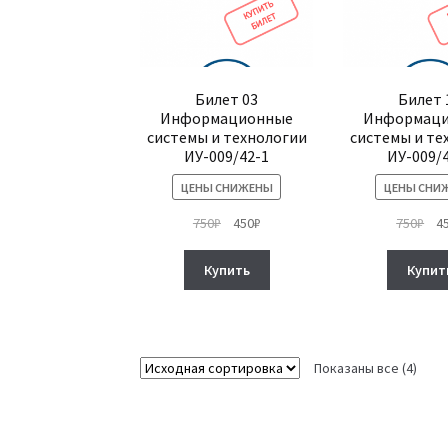
Билет 03
Билет 
Информационные
Информац
системы и технологии
системы и те
ИУ-009/42-1
ИУ-009/
ЦЕНЫ СНИЖЕНЫ
ЦЕНЫ СНИ
Первоначальная
Текущая
Пе
750
₽
450
₽
750
₽
4
цена
цена:
це
составляла
450₽.
сос
Купить
Купит
750₽.
750
Показаны все (4)