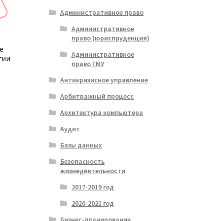
Административное право
Административное
право (юриспруденция)
е
Административное
гии
право ГМУ
Антикризисное управление
Арбитражный процесс
альная
кущая
на:
Архитектура компьютера
тот
ла
500₽.
Аудит
овар
меет
Базы данных
есколько
Безопасность
ариаций.
жизнедеятельности
пции
ожно
2017-2019 год
ыбрать
2020-2021 год
а
транице
Бизнес-планирование