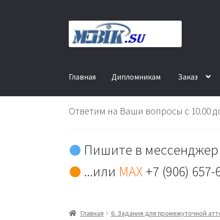
Перейти
Перейти
к
к
навигации
содержимому
Главная
Дипломникам
Заказ
Ответим на Ваши вопросы с 10.00 до
Пишите в мессенджер 
...или
MAX
+7 (906) 657-
Главная
6. Задания для промежуточной ат