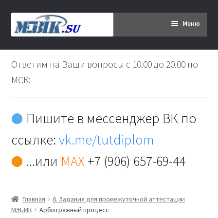
Перейти
Перейти
Меню
к
к
навигации
содержимому
Главная
Ответим на Ваши вопросы с 10.00 до 20.00 по
Дипломникам
МСК:
Заказ
Пишите в мессенджер ВК по
Вы хотите оплатить:
ссылке:
vk.me/tutdiplom
Доставка
...или
MAX
+7 (906) 657-69-44
Кабинет
Главная
6. Задания для промежуточной аттестации
Контакты
МЭБИК
Арбитражный процесс