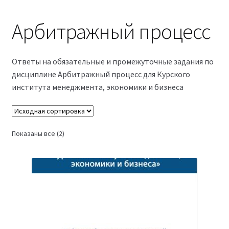
Магазин
Арбитражный процесс
Оферта
Ответы на обязательные и промежуточные задания по
Политика конфиденциальности
дисциплине Арбитражный процесс для Курского
института менеджмента, экономики и бизнеса
Студентам
09.04.03 Прикладная информатика (2,5 года)
Показаны все (2)
38.03.04 Государственное и муниципальное
управление 3,5 года (Бакалавриат)
38.03.04 Государственное и муниципальное
управление 5 лет
38.04.03 Управление персоналом 2,5 года