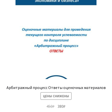
Опции
можно
выбрать
на
странице
товара.
Арбитражный процесс Ответы оценочных материалов
ЦЕНЫ СНИЖЕНЫ
Первоначальная
Текущая
450
₽
380
₽