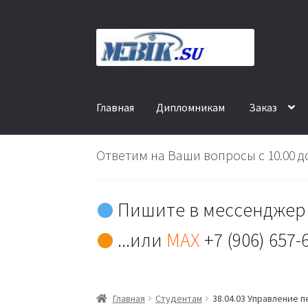
Перейти
Перейти
к
к
навигации
содержимому
Главная
Дипломникам
Заказ
Ответим на Ваши вопросы с 10.00 до
Пишите в мессенджер 
...или
MAX
+7 (906) 657-
Главная
Студентам
38.04.03 Управление п