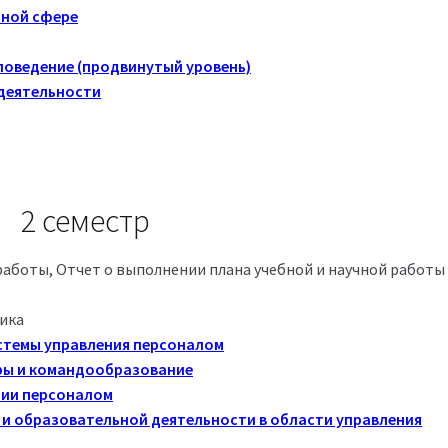
ьной сфере
поведение (продвинутый уровень)
деятельности
2 семестр
аботы, Отчет о выполнении плана учебной и научной работы 
тика
стемы управления персоналом
ры и командообразование
нии персоналом
и образовательной деятельности в области управления